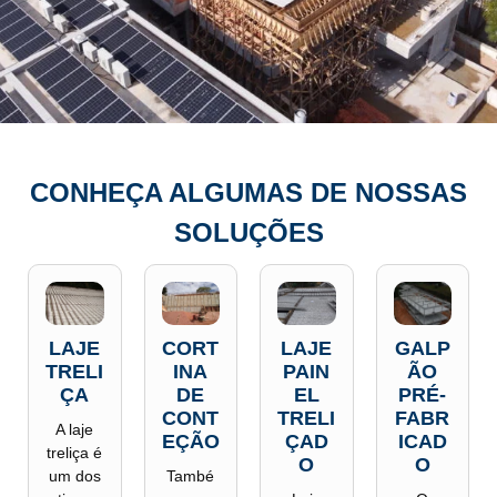
CONHEÇA ALGUMAS DE NOSSAS
SOLUÇÕES
LAJE
CORT
LAJE
GALP
TRELI
INA
PAIN
ÃO
ÇA
DE
EL
PRÉ-
CONT
TRELI
FABR
A laje
EÇÃO​
ÇAD
ICAD
treliça é
O
O
um dos
També