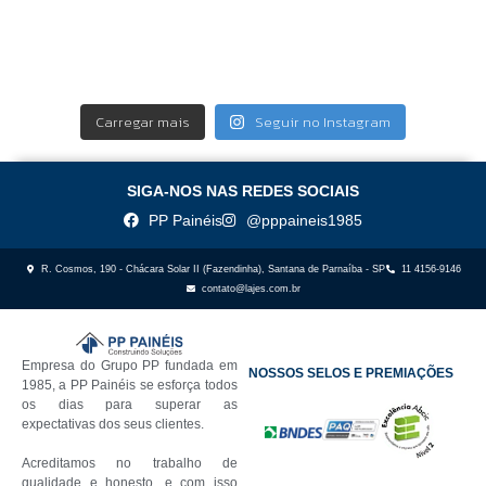
Carregar mais
Seguir no Instagram
SIGA-NOS NAS REDES SOCIAIS
PP Painéis
@pppaineis1985
R. Cosmos, 190 - Chácara Solar II (Fazendinha), Santana de Parnaíba - SP
11 4156-9146
contato@lajes.com.br
Empresa do Grupo PP fundada em
NOSSOS SELOS E PREMIAÇÕES
1985, a PP Painéis se esforça todos
os dias para superar as
expectativas dos seus clientes.
Acreditamos no trabalho de
qualidade e honesto, e com isso