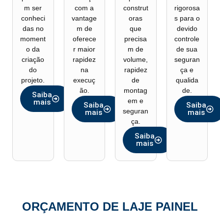
m ser
com a
construt
rigorosa
conheci
vantage
oras
s para o
das no
m de
que
devido
moment
oferece
precisa
controle
o da
r maior
m de
de sua
criação
rapidez
volume,
seguran
do
na
rapidez
ça e
projeto.
execuç
de
qualida
ão.
montag
de.
Saiba
em e
mais
Saiba
Saiba
seguran
mais
mais
ça.
Saiba
mais
ORÇAMENTO DE LAJE PAINEL