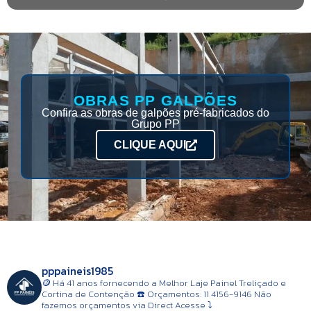
OBRAS PP GALPÕES
Confira as obras de galpões pré-fabricados do
Grupo PP
CLIQUE AQUI
pppaineis1985
🪙 Há 41 anos fornecendo a Melhor Laje Painel Treliçado e
Cortina de Contenção
☎️ Orçamentos: 11 4156-9146
Não
fazemos orçamentos via Direct
Acesse ⤵️