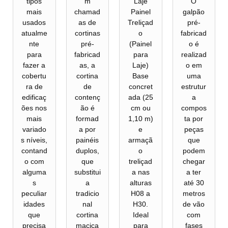
tipos
m
Laje
O
mais
chamad
Painel
galpão
usados
as de
Treliçad
pré-
atualme
cortinas
o
fabricad
nte
pré-
(Painel
o é
para
fabricad
para
realizad
fazer a
as, a
Laje)
o em
cobertu
cortina
Base
uma
ra de
de
concret
estrutur
edificaç
contenç
ada (25
a
ões nos
ão é
cm ou
compos
mais
formad
1,10 m)
ta por
variado
a por
e
peças
s níveis,
painéis
armaçã
que
contand
duplos,
o
podem
o com
que
treliçad
chegar
alguma
substitui
a nas
a ter
s
a
alturas
até 30
peculiar
tradicio
H08 a
metros
idades
nal
H30.
de vão
que
cortina
Ideal
com
precisa
maciça
para
fases